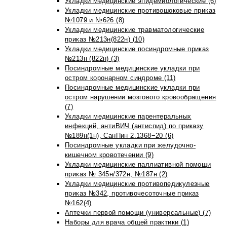
Укладки медицинские эпидемиологические (6)
Укладки медицинские противошоковые приказ
№1079 и №626 (8)
Укладки медицинские травматологические
приказ №213н(822н) (10)
Укладки медицинские посиндромные приказ
№213н (822н) (3)
Посиндромные медицинские укладки при
остром коронарном синдроме (11)
Посиндромные медицинские укладки при
остром нарушении мозгового кровообращения
(7)
Укладки медицинские парентеральных
инфекций, антиВИЧ (антиспид) по приказу
№189н(1н), СанПин 2.1368−20 (6)
Посиндромные укладки при желудочно-
кишечном кровотечении (9)
Укладки медицинские паллиативной помощи
приказ № 345н/372н, №187н (2)
Укладки медицинские противопедикулезные
приказ №342, противочесоточные приказ
№162(4)
Аптечки первой помощи (универсальные) (7)
Наборы для врача общей практики (1)