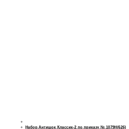
Набор Антишок Классик-2 по приказу № 1079Н(626)