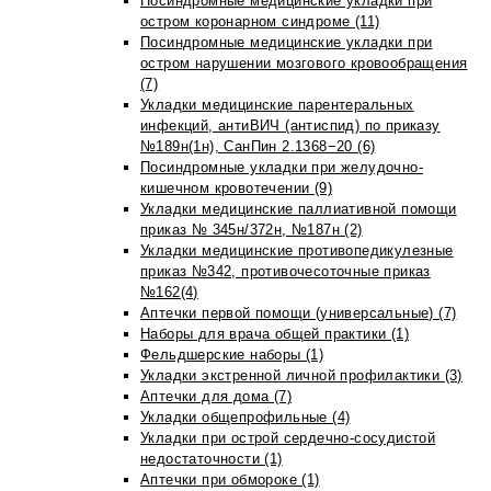
Посиндромные медицинские укладки при
остром коронарном синдроме (11)
Посиндромные медицинские укладки при
остром нарушении мозгового кровообращения
(7)
Укладки медицинские парентеральных
инфекций, антиВИЧ (антиспид) по приказу
№189н(1н), СанПин 2.1368−20 (6)
Посиндромные укладки при желудочно-
кишечном кровотечении (9)
Укладки медицинские паллиативной помощи
приказ № 345н/372н, №187н (2)
Укладки медицинские противопедикулезные
приказ №342, противочесоточные приказ
№162(4)
Аптечки первой помощи (универсальные) (7)
Наборы для врача общей практики (1)
Фельдшерские наборы (1)
Укладки экстренной личной профилактики (3)
Аптечки для дома (7)
Укладки общепрофильные (4)
Укладки при острой сердечно-сосудистой
недостаточности (1)
Аптечки при обмороке (1)