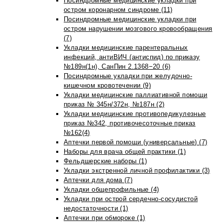
Посиндромные медицинские укладки при
остром коронарном синдроме (11)
Посиндромные медицинские укладки при
остром нарушении мозгового кровообращения
(7)
Укладки медицинские парентеральных
инфекций, антиВИЧ (антиспид) по приказу
№189н(1н), СанПин 2.1368−20 (6)
Посиндромные укладки при желудочно-
кишечном кровотечении (9)
Укладки медицинские паллиативной помощи
приказ № 345н/372н, №187н (2)
Укладки медицинские противопедикулезные
приказ №342, противочесоточные приказ
№162(4)
Аптечки первой помощи (универсальные) (7)
Наборы для врача общей практики (1)
Фельдшерские наборы (1)
Укладки экстренной личной профилактики (3)
Аптечки для дома (7)
Укладки общепрофильные (4)
Укладки при острой сердечно-сосудистой
недостаточности (1)
Аптечки при обмороке (1)