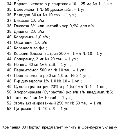
Борная кислота р-р спиртовой 10 – 25 мл № 1– 1 шт.
Валериана П № 50 драже/табл. – 1 уп.;
Валидол 60 мг № 10 таб. – 1 уп.;
Викасол 1,0 в/м
Глюкоза 5% или натрий хлор 0,9% для в/в
Дицинон 2,0 в/м
Кордиамин 1,0 в/м;
Окситоцин 1,0 в/м
Корвалол во фл.;
Кофеин бензоат натрия 200 мг 1 мл № 10 – 1 уп.;
Лоперамид 2 мг № 20 таб. – 1 уп.;
Но-шпа 40 мг № 6 таб. – 1 уп.;
Парацетомол 500 мг № 10 таб. – 1 уп.;
Преднизолон р-р 30 мг 1,0 мл № 3-1 уп.;
Р-р димедрола 1% 1,0 № 10 – 1 уп.;
Сульфацил натрия 20% р-р 1,5х2 мл № 1 – 1 шт.;
Хлоропирамин (Супрастин) р-р в/в в/м введ.амп.№5;
Тавегил 1 мг № 10 таб. – 1 уп.;
Уголь активированный 250 мг № 50 таб. – 1 уп.;
Цитрамон П № 10 таб. – 1 уп
Компания 03 Портал предлагает купить в Оренбурге укладку