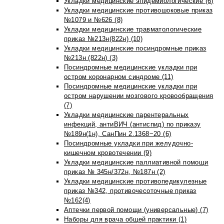
Укладки медицинские эпидемиологические (6)
Укладки медицинские противошоковые приказ
№1079 и №626 (8)
Укладки медицинские травматологические
приказ №213н(822н) (10)
Укладки медицинские посиндромные приказ
№213н (822н) (3)
Посиндромные медицинские укладки при
остром коронарном синдроме (11)
Посиндромные медицинские укладки при
остром нарушении мозгового кровообращения
(7)
Укладки медицинские парентеральных
инфекций, антиВИЧ (антиспид) по приказу
№189н(1н), СанПин 2.1368−20 (6)
Посиндромные укладки при желудочно-
кишечном кровотечении (9)
Укладки медицинские паллиативной помощи
приказ № 345н/372н, №187н (2)
Укладки медицинские противопедикулезные
приказ №342, противочесоточные приказ
№162(4)
Аптечки первой помощи (универсальные) (7)
Наборы для врача общей практики (1)