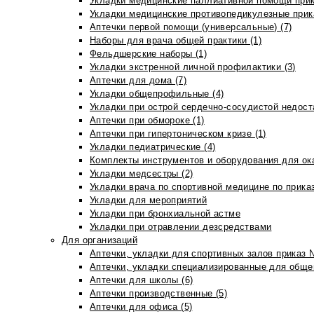
Укладки медицинские паллиативной помощи прик
Укладки медицинские противопедикулезные прик
Аптечки первой помощи (универсальные) (7)
Наборы для врача общей практики (1)
Фельдшерские наборы (1)
Укладки экстренной личной профилактики (3)
Аптечки для дома (7)
Укладки общепрофильные (4)
Укладки при острой сердечно-сосудистой недоста
Аптечки при обмороке (1)
Аптечки при гипертоническом кризе (1)
Укладки педиатрические (4)
Комплекты инструментов и оборудования для ок
Укладки медсестры (2)
Укладки врача по спортивной медицине по прика
Укладки для мероприятий
Укладки при бронхиальной астме
Укладки при отравлении дезсредствами
Для организаций
Аптечки, укладки для спортивных залов приказ 
Аптечки, укладки специализированные для общеп
Аптечки для школы (6)
Аптечки производственные (5)
Аптечки для офиса (5)