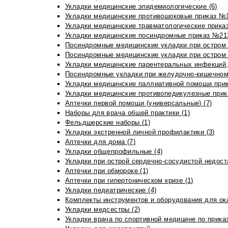
Укладки медицинские эпидемиологические (6)
Укладки медицинские противошоковые приказ №1
Укладки медицинские травматологические приказ
Укладки медицинские посиндромные приказ №213н
Посиндромные медицинские укладки при остром 
Посиндромные медицинские укладки при остром 
Укладки медицинские парентеральных инфекций, 
Посиндромные укладки при желудочно-кишечном 
Укладки медицинские паллиативной помощи прик
Укладки медицинские противопедикулезные прик
Аптечки первой помощи (универсальные) (7)
Наборы для врача общей практики (1)
Фельдшерские наборы (1)
Укладки экстренной личной профилактики (3)
Аптечки для дома (7)
Укладки общепрофильные (4)
Укладки при острой сердечно-сосудистой недоста
Аптечки при обмороке (1)
Аптечки при гипертоническом кризе (1)
Укладки педиатрические (4)
Комплекты инструментов и оборудования для ок
Укладки медсестры (2)
Укладки врача по спортивной медицине по прика