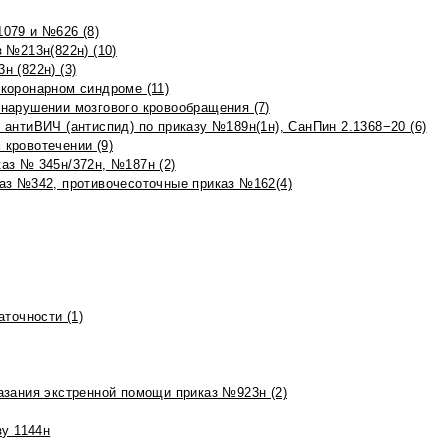
079 и №626 (8)
 №213н(822н) (10)
 (822н) (3)
коронарном синдроме (11)
нарушении мозгового кровообращения (7)
антиВИЧ (антиспид) по приказу №189н(1н), СанПин 2.1368−20 (6)
кровотечении (9)
аз № 345н/372н, №187н (2)
аз №342, противочесоточные приказ №162(4)
точности (1)
азания экстренной помощи приказ №923н (2)
зу 1144н