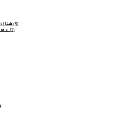
№1144н(5)
ита (1)
)