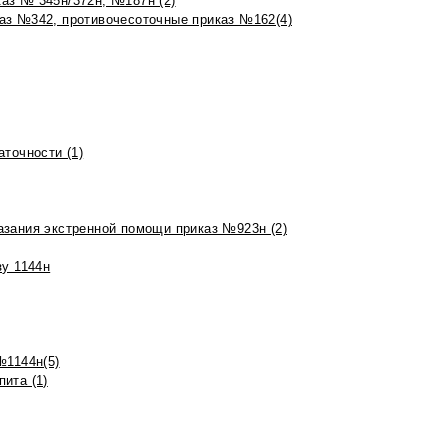
аз № 345н/372н, №187н (2)
аз №342, противочесоточные приказ №162(4)
точности (1)
азания экстренной помощи приказ №923н (2)
зу 1144н
№1144н(5)
ита (1)