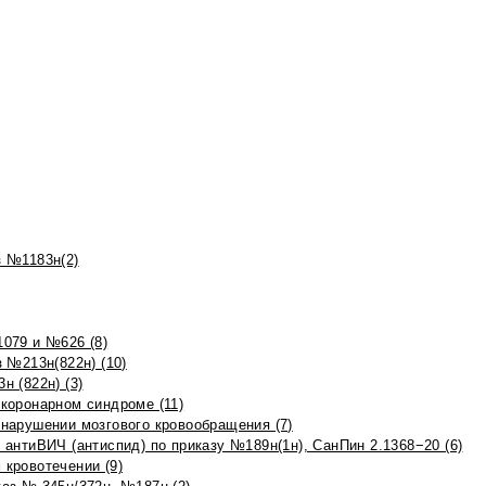
 №1183н(2)
079 и №626 (8)
 №213н(822н) (10)
 (822н) (3)
коронарном синдроме (11)
нарушении мозгового кровообращения (7)
антиВИЧ (антиспид) по приказу №189н(1н), СанПин 2.1368−20 (6)
кровотечении (9)