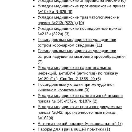
Укладки медицинские эпидемиологические (6)
Укладки медицинские противошоковые приказ
№1079 и №626 (8)
Укладки медицинские травматологические
приказ №213н(822н) (10)
Укладки медицинские посиндромные приказ
№213н (822н) (3)
Посиндромные медицинские укладки при
остром коронарном синдроме (11)
Посиндромные медицинские укладки при
остром нарушении мозгового кровообращения
(7)
Укладки медицинские парентеральных
инфекций, антиВИЧ (антиспид) по приказу
№189н(1н), СанПин 2.1368−20 (6)
Посиндромные укладки при желудочно-
кишечном кровотечении (9)
Укладки медицинские паллиативной помощи
приказ № 345н/372н, №187н (2)
Укладки медицинские противопедикулезные
приказ №342, противочесоточные приказ
№162(4)
Аптечки первой помощи (универсальные) (7)
Наборы для врача общей практики (1)