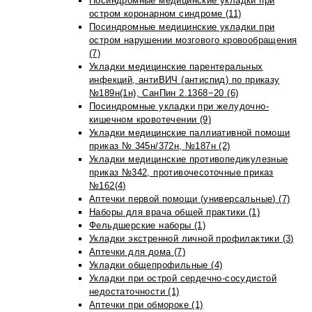
Посиндромные медицинские укладки при
остром коронарном синдроме (11)
Посиндромные медицинские укладки при
остром нарушении мозгового кровообращения
(7)
Укладки медицинские парентеральных
инфекций, антиВИЧ (антиспид) по приказу
№189н(1н), СанПин 2.1368−20 (6)
Посиндромные укладки при желудочно-
кишечном кровотечении (9)
Укладки медицинские паллиативной помощи
приказ № 345н/372н, №187н (2)
Укладки медицинские противопедикулезные
приказ №342, противочесоточные приказ
№162(4)
Аптечки первой помощи (универсальные) (7)
Наборы для врача общей практики (1)
Фельдшерские наборы (1)
Укладки экстренной личной профилактики (3)
Аптечки для дома (7)
Укладки общепрофильные (4)
Укладки при острой сердечно-сосудистой
недостаточности (1)
Аптечки при обмороке (1)