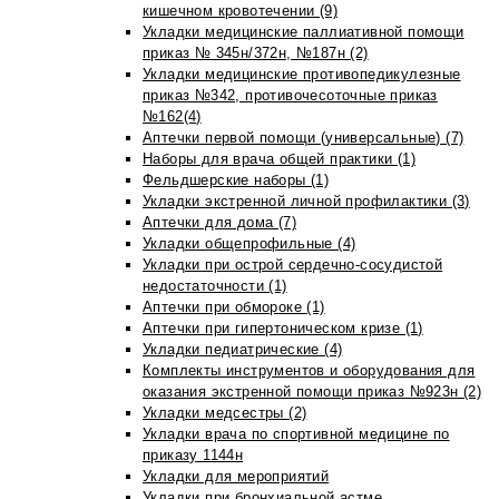
кишечном кровотечении (9)
Укладки медицинские паллиативной помощи
приказ № 345н/372н, №187н (2)
Укладки медицинские противопедикулезные
приказ №342, противочесоточные приказ
№162(4)
Аптечки первой помощи (универсальные) (7)
Наборы для врача общей практики (1)
Фельдшерские наборы (1)
Укладки экстренной личной профилактики (3)
Аптечки для дома (7)
Укладки общепрофильные (4)
Укладки при острой сердечно-сосудистой
недостаточности (1)
Аптечки при обмороке (1)
Аптечки при гипертоническом кризе (1)
Укладки педиатрические (4)
Комплекты инструментов и оборудования для
оказания экстренной помощи приказ №923н (2)
Укладки медсестры (2)
Укладки врача по спортивной медицине по
приказу 1144н
Укладки для мероприятий
Укладки при бронхиальной астме