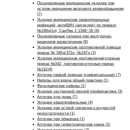
Посиндромные медицинские укладки при
остром нарушении мозгового кровообращения
(7)
Укладки медицинские парентеральных
инфекций, антиВИЧ (антиспид) по приказу
№189н(1н), СанПин 2.1368−20 (6)
Посиндромные укладки при желудочно-
кишечном кровотечении (9)
Укладки медицинские паллиативной помощи
приказ № 345н/372н, №187н (2)
Укладки медицинские противопедикулезные
приказ №342, противочесоточные приказ
№162(4)
Аптечки первой помощи (универсальные) (7)
Наборы для врача общей практики (1)
Фельдшерские наборы (1)
Укладки экстренной личной профилактики (3)
Аптечки для дома (7)
Укладки общепрофильные (4)
Укладки при острой сердечно-сосудистой
недостаточности (1)
Аптечки при обмороке (1)
Аптечки при гипертоническом кризе (1)
Укладки педиатрические (4)