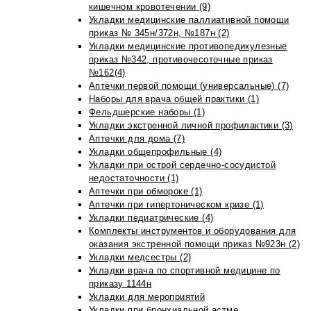
кишечном кровотечении (9)
Укладки медицинские паллиативной помощи
приказ № 345н/372н, №187н (2)
Укладки медицинские противопедикулезные
приказ №342, противочесоточные приказ
№162(4)
Аптечки первой помощи (универсальные) (7)
Наборы для врача общей практики (1)
Фельдшерские наборы (1)
Укладки экстренной личной профилактики (3)
Аптечки для дома (7)
Укладки общепрофильные (4)
Укладки при острой сердечно-сосудистой
недостаточности (1)
Аптечки при обмороке (1)
Аптечки при гипертоническом кризе (1)
Укладки педиатрические (4)
Комплекты инструментов и оборудования для
оказания экстренной помощи приказ №923н (2)
Укладки медсестры (2)
Укладки врача по спортивной медицине по
приказу 1144н
Укладки для мероприятий
Укладки при бронхиальной астме