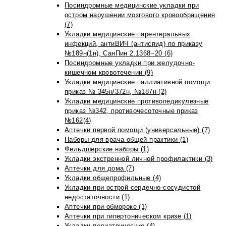
Посиндромные медицинские укладки при
остром нарушении мозгового кровообращения
(7)
Укладки медицинские парентеральных
инфекций, антиВИЧ (антиспид) по приказу
№189н(1н), СанПин 2.1368−20 (6)
Посиндромные укладки при желудочно-
кишечном кровотечении (9)
Укладки медицинские паллиативной помощи
приказ № 345н/372н, №187н (2)
Укладки медицинские противопедикулезные
приказ №342, противочесоточные приказ
№162(4)
Аптечки первой помощи (универсальные) (7)
Наборы для врача общей практики (1)
Фельдшерские наборы (1)
Укладки экстренной личной профилактики (3)
Аптечки для дома (7)
Укладки общепрофильные (4)
Укладки при острой сердечно-сосудистой
недостаточности (1)
Аптечки при обмороке (1)
Аптечки при гипертоническом кризе (1)
Укладки педиатрические (4)