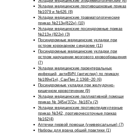
Укладки медицинские эпидемиологические (6)
Укладки медицинские противошоковые приказ
№1079 и №626 (8)
Укладки медицинские травматологические
приказ №213н(822н) (10)
Укладки медицинские посиндромные приказ
№213н (822н) (3)
Посиндромные медицинские укладки при
остром коронарном синдроме (11)
Посиндромные медицинские укладки при
остром нарушении мозгового кровообращения
(7)
Укладки медицинские парентеральных
инфекций, антиВИЧ (антиспид) по приказу
№189н(1н), СанПин 2.1368−20 (6)
Посиндромные укладки при желудочно-
кишечном кровотечении (9)
Укладки медицинские паллиативной помощи
приказ № 345н/372н, №187н (2)
Укладки медицинские противопедикулезные
приказ №342, противочесоточные приказ
№162(4)
Аптечки первой помощи (универсальные) (7)
Наборы для врача общей практики (1)