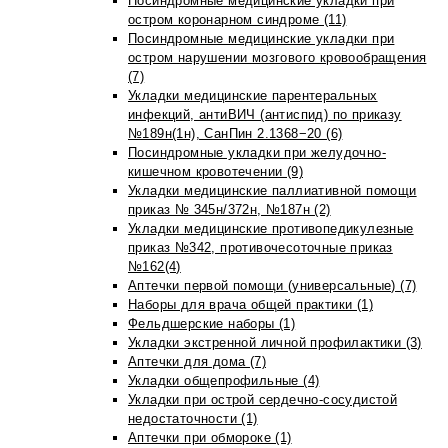
Посиндромные медицинские укладки при
остром коронарном синдроме (11)
Посиндромные медицинские укладки при
остром нарушении мозгового кровообращения
(7)
Укладки медицинские парентеральных
инфекций, антиВИЧ (антиспид) по приказу
№189н(1н), СанПин 2.1368−20 (6)
Посиндромные укладки при желудочно-
кишечном кровотечении (9)
Укладки медицинские паллиативной помощи
приказ № 345н/372н, №187н (2)
Укладки медицинские противопедикулезные
приказ №342, противочесоточные приказ
№162(4)
Аптечки первой помощи (универсальные) (7)
Наборы для врача общей практики (1)
Фельдшерские наборы (1)
Укладки экстренной личной профилактики (3)
Аптечки для дома (7)
Укладки общепрофильные (4)
Укладки при острой сердечно-сосудистой
недостаточности (1)
Аптечки при обмороке (1)