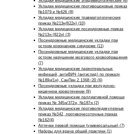
Укладки медицинские эпидемиологические (6)
Укладки медицинские противошоковые приказ
№1079 и №626 (8)
Укладки медицинские травматологические
приказ №213н(822н) (10)
Укладки медицинские посиндромные приказ
№213н (822н) (3)
Посиндромные медицинские укладки при
остром коронарном синдроме (11)
Посиндромные медицинские укладки при
остром нарушении мозгового кровообращения
(7)
Укладки медицинские парентеральных
инфекций, антиВИЧ (антиспид) по приказу
№189н(1н), СанПин 2.1368−20 (6)
Посиндромные укладки при желудочно-
кишечном кровотечении (9)
Укладки медицинские паллиативной помощи
приказ № 345н/372н, №187н (2)
Укладки медицинские противопедикулезные
приказ №342, противочесоточные приказ
№162(4)
Аптечки первой помощи (универсальные) (7)
Наборы для врача общей практики (1)