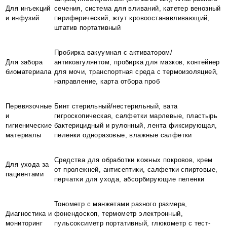
Для инъекций
сечения, система для вливаний, катетер венозный
и инфузий
периферический, жгут кровоостанавливающий,
штатив портативный
Пробирка вакуумная с активатором/
Для забора
антикоагулянтом, пробирка для мазков, контейнер
биоматериала
для мочи, транспортная среда с термоизоляцией,
направление, карта отбора проб
Перевязочные
Бинт стерильный/нестерильный, вата
и
гигроскопическая, салфетки марлевые, пластырь
гигиенические
бактерицидный и рулонный, лента фиксирующая,
материалы
пеленки одноразовые, влажные салфетки
Средства для обработки кожных покровов, крем
Для ухода за
от пролежней, антисептики, салфетки спиртовые,
пациентами
перчатки для ухода, абсорбирующие пеленки
Тонометр с манжетами разного размера,
Диагностика и
фонендоскоп, термометр электронный,
мониторинг
пульсоксиметр портативный, глюкометр с тест-