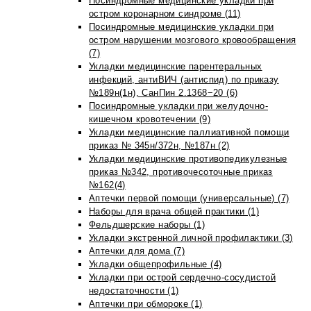
Посиндромные медицинские укладки при
остром коронарном синдроме (11)
Посиндромные медицинские укладки при
остром нарушении мозгового кровообращения
(7)
Укладки медицинские парентеральных
инфекций, антиВИЧ (антиспид) по приказу
№189н(1н), СанПин 2.1368−20 (6)
Посиндромные укладки при желудочно-
кишечном кровотечении (9)
Укладки медицинские паллиативной помощи
приказ № 345н/372н, №187н (2)
Укладки медицинские противопедикулезные
приказ №342, противочесоточные приказ
№162(4)
Аптечки первой помощи (универсальные) (7)
Наборы для врача общей практики (1)
Фельдшерские наборы (1)
Укладки экстренной личной профилактики (3)
Аптечки для дома (7)
Укладки общепрофильные (4)
Укладки при острой сердечно-сосудистой
недостаточности (1)
Аптечки при обмороке (1)