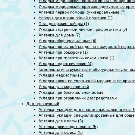
Укладки медицинские паллиативной помощи прик
Укладки медицинские противопедикулезные прик
Аптечки первой помощи (универсальные) (7)
Наборы для врача общей практики (1)
Фельдшерские наборы (1)
Укладки экстренной личной профилактики (3)
Аптечки для дома (7)
Укладки общепрофильные (4)
Укладки при острой сердечно-сосудистой недоста
Аптечки при обмороке (1)
Аптечки при гипертоническом кризе (1)
Укладки педиатрические (4)
Комплекты инструментов и оборудования для ок
Укладки медсестры (2)
Укладки врача по спортивной медицине по прика
Укладки для мероприятий
Укладки при бронхиальной астме
Укладки при отравлении дезсредствами
Для организаций
Аптечки, укладки для спортивных залов приказ 
Аптечки, укладки специализированные для общеп
Аптечки для школы (6)
Аптечки производственные (5)
Аптечки для офиса (5)