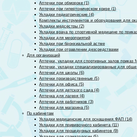
Аптечки при обмороке (1)
Аптечки при гипертоническом кризе (1)
Укладки педиатрические (4)
Комплекты инструментов и оборудования для ок
Укладки медсестры (2)
Укладки врача по спортивной медицине по прика
Укладки для мероприятий
Укладки при бронхиальной астме
Укладки при отравлении дезсредствами
Для организаций
Аптечки, укладки для спортивных залов приказ 
Аптечки, укладки специализированные для общеп
Аптечки для школы (6)
Аптечки производственные (5)
Аптечки для офиса (5)
Аптечки для детского сада (4)
Аптечка для лагеря (4)
Аптечки для работников (3)
Аптечки для магазина (5)
По кабинетам
Укладки медицинские для оснащения ФАП (14)
Укладки для прививочного кабинета (11)
Укладки для процедурных кабинетов (9)
Укладки для стоматологии (5)