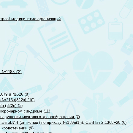
тров) медицинских организаций
 №1183н(2)
079 и №626 (8)
 №213н(822н) (10)
 (822н) (3)
коронарном синдроме (11)
нарушении мозгового кровообращения (7)
антиВИЧ (антиспид) по приказу №189н(1н), СанПин 2.1368−20 (6)
кровотечении (9)