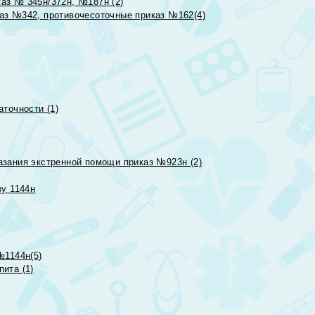
аз № 345н/372н, №187н (2)
аз №342, противочесоточные приказ №162(4)
точности (1)
азания экстренной помощи приказ №923н (2)
зу 1144н
№1144н(5)
ита (1)