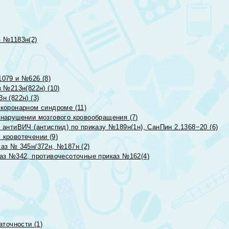
 №1183н(2)
079 и №626 (8)
 №213н(822н) (10)
 (822н) (3)
коронарном синдроме (11)
нарушении мозгового кровообращения (7)
антиВИЧ (антиспид) по приказу №189н(1н), СанПин 2.1368−20 (6)
кровотечении (9)
аз № 345н/372н, №187н (2)
аз №342, противочесоточные приказ №162(4)
точности (1)