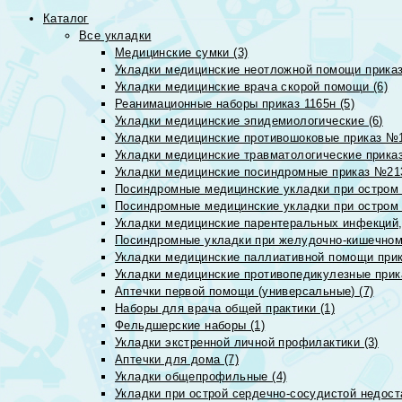
Каталог
Все укладки
Медицинские сумки (3)
Укладки медицинские неотложной помощи приказ
Укладки медицинские врача скорой помощи (6)
Реанимационные наборы приказ 1165н (5)
Укладки медицинские эпидемиологические (6)
Укладки медицинские противошоковые приказ №1
Укладки медицинские травматологические приказ
Укладки медицинские посиндромные приказ №213н
Посиндромные медицинские укладки при остром 
Посиндромные медицинские укладки при остром 
Укладки медицинские парентеральных инфекций, 
Посиндромные укладки при желудочно-кишечном 
Укладки медицинские паллиативной помощи прик
Укладки медицинские противопедикулезные прик
Аптечки первой помощи (универсальные) (7)
Наборы для врача общей практики (1)
Фельдшерские наборы (1)
Укладки экстренной личной профилактики (3)
Аптечки для дома (7)
Укладки общепрофильные (4)
Укладки при острой сердечно-сосудистой недоста