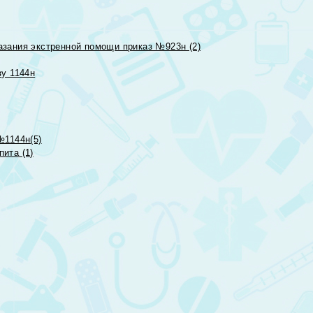
азания экстренной помощи приказ №923н (2)
зу 1144н
№1144н(5)
ита (1)