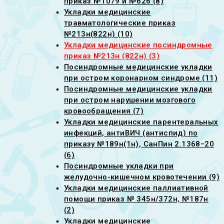
приказ №1079 и №626 (8)
Укладки медицинские
травматологические приказ
№213н(822н) (10)
Укладки медицинские посиндромные
приказ №213н (822н) (3)
Посиндромные медицинские укладки
при остром коронарном синдроме (11)
Посиндромные медицинские укладки
при остром нарушении мозгового
кровообращения (7)
Укладки медицинские парентеральных
инфекций, антиВИЧ (антиспид) по
приказу №189н(1н), СанПин 2.1368−20
(6)
Посиндромные укладки при
желудочно-кишечном кровотечении (9)
Укладки медицинские паллиативной
помощи приказ № 345н/372н, №187н
(2)
Укладки медицинские