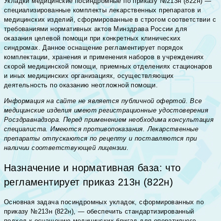
Укладки медицинские посиндромные по приказу №213н (822н) —
специализированные комплекты лекарственных препаратов и
медицинских изделий, сформированные в строгом соответствии с
требованиями нормативных актов Минздрава России для
оказания целевой помощи при конкретных клинических
синдромах. Данное оснащение регламентирует порядок
комплектации, хранения и применения наборов в учреждениях
скорой медицинской помощи, приемных отделениях стационаров
и иных медицинских организациях, осуществляющих
деятельность по оказанию неотложной помощи.
Информация на сайте не является публичной офертой. Все
медицинские изделия имеют регистрационные удостоверения
Росздравнадзора. Перед применением необходима консультация
специалиста. Имеются противопоказания. Лекарственные
препараты отпускаются по рецепту и поставляются при
наличии соответствующей лицензии.
Назначение и нормативная база: что
регламентирует приказ 213н (822н)
Основная задача посиндромных укладок, сформированных по
приказу №213н (822н), — обеспечить стандартизированный
подход к оснащению медицинских бригад для оперативного