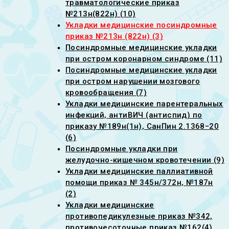
травматологические приказ
№213н(822н) (10)
Укладки медицинские посиндромные
приказ №213н (822н) (3)
Посиндромные медицинские укладки
при остром коронарном синдроме (11)
Посиндромные медицинские укладки
при остром нарушении мозгового
кровообращения (7)
Укладки медицинские парентеральных
инфекций, антиВИЧ (антиспид) по
приказу №189н(1н), СанПин 2.1368−20
(6)
Посиндромные укладки при
желудочно-кишечном кровотечении (9)
Укладки медицинские паллиативной
помощи приказ № 345н/372н, №187н
(2)
Укладки медицинские
противопедикулезные приказ №342,
противочесоточные приказ №162(4)