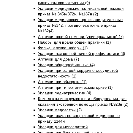
кишечном кровотечении (9)
Укладки медицинские паллиативной помощи
приказ № 345н/372н, №187н (2)
Укладки медицинские противопедикулезные
приказ №342, противочесоточные приказ
№162(4)
Аптечки первой помощи (универсальные) (7)
Наборы для врача общей практики (1)
Фельдшерские наборы (1)
Укладки экстренной личной профилактики (3)
Аптечки для дома (7)
Укладки общепрофильные (4)
Укладки при острой сердечно-сосудистой
недостаточности (1)
Аптечки при обмороке (1)
Аптечки при гипертоническом кризе (1)
Укладки педиатрические (4)
Комплекты инструментов и оборудования для
оказания экстренной помощи приказ №923н (2)
Укладки медсестры (2)
Укладки врача по спортивной медицине по
приказу 1144н
Укладки для мероприятий
Укладки при бронхиальной астме