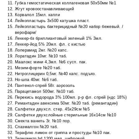
Губка гемостатическая коллагеновая 50х50мм №1
Жгут кровоостанавливающий
Корвалол 15мл. капли
Лейкопластырь 3х500 катушка пласт.
Лейкопластырь бактерицидный №20 набор бежевый. /
верофарм/
Леккер-бз бриллиантовый зеленый 1% 3мл.
Леккер-йод 5% 20мл. фл. с кистью
Лоперамид 2мг. №20 капс.
Лоратадин 10мг. №10 таб.
Маалокс мини 4,3мл. №6 сусп. пак.
Мезим-форте №20 таб.
Нитроглицерин 0,5мг. №40 капс. подъяз.
Но-шпа 40мг. №6 таб.
Пантенол-спрей 58г. аэрозоль
Парацетамол 500мг. №10 таб.
Перекись водорода 3% 100мл. р-р фл. спрей (ндс 18%)
Римантадин авексима 50мг. №20 таб. (ремантадин)
Салфетки двухсл. стер. 45х29см №5
Салфетки двухслойные стерильные 16х14см №10
Смекта ваниль 3г. №10 пор.
Спазмалгон №20 таб.
Терафлю лимон от гриппа и простуды №10 пак.
Термометр bd 1200 мед. цифровой