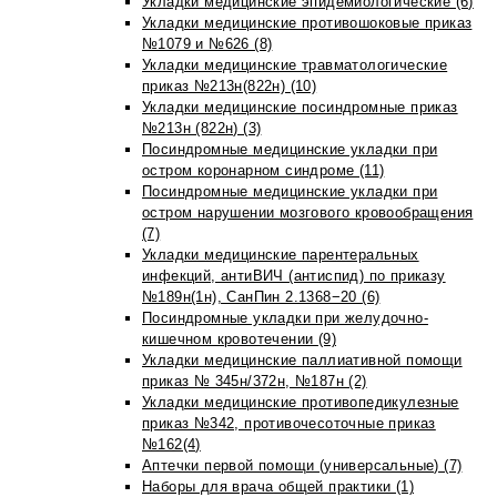
Укладки медицинские эпидемиологические (6)
Укладки медицинские противошоковые приказ
№1079 и №626 (8)
Укладки медицинские травматологические
приказ №213н(822н) (10)
Укладки медицинские посиндромные приказ
№213н (822н) (3)
Посиндромные медицинские укладки при
остром коронарном синдроме (11)
Посиндромные медицинские укладки при
остром нарушении мозгового кровообращения
(7)
Укладки медицинские парентеральных
инфекций, антиВИЧ (антиспид) по приказу
№189н(1н), СанПин 2.1368−20 (6)
Посиндромные укладки при желудочно-
кишечном кровотечении (9)
Укладки медицинские паллиативной помощи
приказ № 345н/372н, №187н (2)
Укладки медицинские противопедикулезные
приказ №342, противочесоточные приказ
№162(4)
Аптечки первой помощи (универсальные) (7)
Наборы для врача общей практики (1)