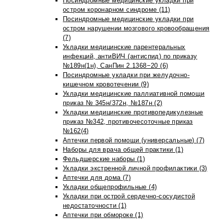
Посиндромные медицинские укладки при
остром коронарном синдроме (11)
Посиндромные медицинские укладки при
остром нарушении мозгового кровообращения
(7)
Укладки медицинские парентеральных
инфекций, антиВИЧ (антиспид) по приказу
№189н(1н), СанПин 2.1368−20 (6)
Посиндромные укладки при желудочно-
кишечном кровотечении (9)
Укладки медицинские паллиативной помощи
приказ № 345н/372н, №187н (2)
Укладки медицинские противопедикулезные
приказ №342, противочесоточные приказ
№162(4)
Аптечки первой помощи (универсальные) (7)
Наборы для врача общей практики (1)
Фельдшерские наборы (1)
Укладки экстренной личной профилактики (3)
Аптечки для дома (7)
Укладки общепрофильные (4)
Укладки при острой сердечно-сосудистой
недостаточности (1)
Аптечки при обмороке (1)