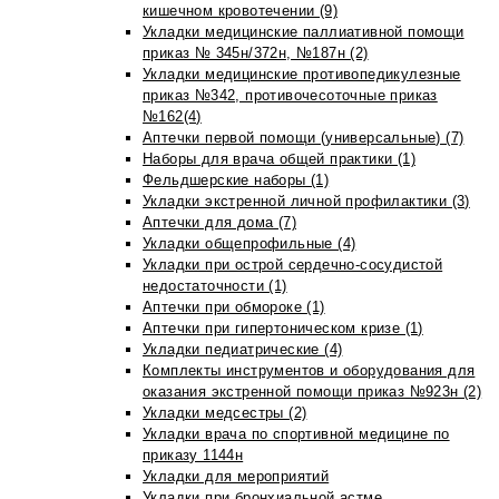
кишечном кровотечении (9)
Укладки медицинские паллиативной помощи
приказ № 345н/372н, №187н (2)
Укладки медицинские противопедикулезные
приказ №342, противочесоточные приказ
№162(4)
Аптечки первой помощи (универсальные) (7)
Наборы для врача общей практики (1)
Фельдшерские наборы (1)
Укладки экстренной личной профилактики (3)
Аптечки для дома (7)
Укладки общепрофильные (4)
Укладки при острой сердечно-сосудистой
недостаточности (1)
Аптечки при обмороке (1)
Аптечки при гипертоническом кризе (1)
Укладки педиатрические (4)
Комплекты инструментов и оборудования для
оказания экстренной помощи приказ №923н (2)
Укладки медсестры (2)
Укладки врача по спортивной медицине по
приказу 1144н
Укладки для мероприятий
Укладки при бронхиальной астме