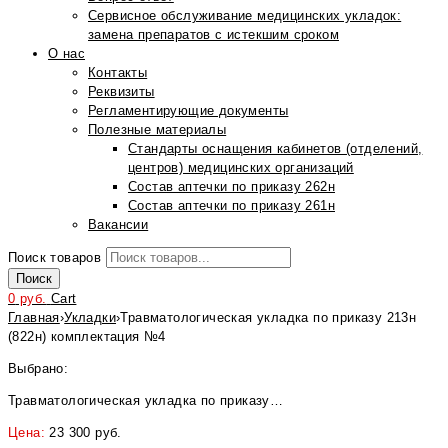
Сервисное обслуживание медицинских укладок:
замена препаратов с истекшим сроком
О нас
Контакты
Реквизиты
Регламентирующие документы
Полезные материалы
Стандарты оснащения кабинетов (отделений,
центров) медицинских организаций
Состав аптечки по приказу 262н
Состав аптечки по приказу 261н
Вакансии
Поиск товаров
Поиск
0
руб.
Cart
Главная
›
Укладки
›
Травматологическая укладка по приказу 213н
(822н) комплектация №4
Выбрано:
Травматологическая укладка по приказу…
Цена:
23 300
руб.