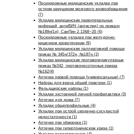
Посиндромные медицинские укладки при
остром нарушении мозгового кровообращения
(7)
Укладки медицинские парентеральных
инфекций, антиВИЧ (антиспид) по приказу
№189н(1н), СанПин 2.1368−20 (6)
Посиндромные укладки при желудочно-
кишечном кровотечении (9)
Укладки медицинские паллиативной помощи
приказ № 345н/372н, №187н (2)
Укладки медицинские противопедикулезные
приказ №342, противочесоточные приказ
№162(4)
Аптечки первой помощи (универсальные) (7)
Наборы для врача общей практики (1)
Фельдшерские наборы (1)
Укладки экстренной личной профилактики (3)
Аптечки для дома (7)
Укладки общепрофильные (4)
Укладки при острой сердечно-сосудистой
недостаточности (1)
Аптечки при обмороке (1)
Аптечки при гипертоническом кризе (1)
Укладки педиатрические (4)