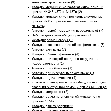
кишечном кровотечении (9)
Укладки медицинские паллиативной помощи
приказ № 345н/372н, №187н (2)
Укладки медицинские противопедикулезные
приказ №342, противочесоточные приказ
№162(4)
Аптечки первой помощи (универсальные) (7)
Наборы для врача общей практики (1)
Фельдшерские наборы (1)
Укладки экстренной личной профилактики (3)
Аптечки для дома (7)
Укладки общепрофильные (4)
Укладки при острой сердечно-сосудистой
недостаточности (1)
Аптечки при обмороке (1)
Аптечки при гипертоническом кризе (1)
Укладки педиатрические (4)
Комплекты инструментов и оборудования для
оказания экстренной помощи приказ №923н (2)
Укладки медсестры (2)
Укладки врача по спортивной медицине по
приказу 1144н
Укладки для мероприятий
Укладки при бронхиальной астме