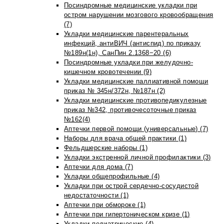
Посиндромные медицинские укладки при
остром нарушении мозгового кровообращения
(7)
Укладки медицинские парентеральных
инфекций, антиВИЧ (антиспид) по приказу
№189н(1н), СанПин 2.1368−20 (6)
Посиндромные укладки при желудочно-
кишечном кровотечении (9)
Укладки медицинские паллиативной помощи
приказ № 345н/372н, №187н (2)
Укладки медицинские противопедикулезные
приказ №342, противочесоточные приказ
№162(4)
Аптечки первой помощи (универсальные) (7)
Наборы для врача общей практики (1)
Фельдшерские наборы (1)
Укладки экстренной личной профилактики (3)
Аптечки для дома (7)
Укладки общепрофильные (4)
Укладки при острой сердечно-сосудистой
недостаточности (1)
Аптечки при обмороке (1)
Аптечки при гипертоническом кризе (1)
Укладки педиатрические (4)