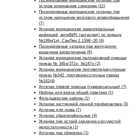
Посиндромные медицинские укладки при
остром коронарном синдроме (11)
Посиндромные медицинские укладки при
остром нарушении мозгового кровообращения
(7)
Укладки медицинские парентеральных
инфекций, антиВИЧ (антиспид) по приказу
№189н(1н), СанПин 2.1368−20 (6)
Посиндромные укладки при желудочно-
кишечном кровотечении (9)
Укладки медицинские паллиативной помощи
приказ № 345н/372н, №187н (2)
Укладки медицинские противопедикулезные
приказ №342, противочесоточные приказ
№162(4)
Аптечки первой помощи (универсальные) (7)
Наборы для врача общей практики (1)
Фельдшерские наборы (1)
Укладки экстренной личной профилактики (3)
Аптечки для дома (7)
Укладки общепрофильные (4)
Укладки при острой сердечно-сосудистой
недостаточности (1)
Аптечки при обмороке (1)