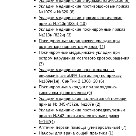
Укладки медицинские эпидемиологические (6)
Укладки медицинские противошоковые приказ
№1079 и №626 (8)
Укладки медицинские травматологические
приказ №213н(822н) (10)
Укладки медицинские посиндромные приказ
№213н (822н) (3)
Посиндромные медицинские укладки при
остром коронарном синдроме (11)
Посиндромные медицинские укладки при
остром нарушении мозгового кровообращения
(7)
Укладки медицинские парентеральных
инфекций, антиВИЧ (антиспид) по приказу
№189н(1н), СанПин 2.1368−20 (6)
Посиндромные укладки при желудочно-
кишечном кровотечении (9)
Укладки медицинские паллиативной помощи
приказ № 345н/372н, №187н (2)
Укладки медицинские противопедикулезные
приказ №342, противочесоточные приказ
№162(4)
Аптечки первой помощи (универсальные) (7)
Наборы для врача общей практики (1)