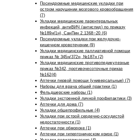
Посиндромные медицинские укладки при
остром нарушении мозгового кровообращения
(7)
Укладки медицинские парентеральных
инфекций, антиВИЧ (антиспид) по приказу
№189н(1н), СанПин 2.1368−20 (6)
Посиндромные укладки при желудочно-
кишечном кровотечении (9)
Укладки медицинские паллиативной помощи
приказ № 345н/372н, №187н (2)
Укладки медицинские противопедикулезные
приказ №342, противочесоточные приказ
№162(4)
Аптечки первой помощи (универсальные) (7)
Наборы для врача общей практики (1)
Фельдшерские наборы (1)
Укладки экстренной личной профилактики (3)
Аптечки для дома (7)
Укладки общепрофильные (4)
Укладки при острой сердечно-сосудистой
недостаточности (1)
Аптечки при обмороке (1)
Аптечки при гипертоническом кризе (1)
Укладки педиатрические (4)