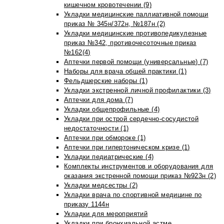
кишечном кровотечении (9)
Укладки медицинские паллиативной помощи
приказ № 345н/372н, №187н (2)
Укладки медицинские противопедикулезные
приказ №342, противочесоточные приказ
№162(4)
Аптечки первой помощи (универсальные) (7)
Наборы для врача общей практики (1)
Фельдшерские наборы (1)
Укладки экстренной личной профилактики (3)
Аптечки для дома (7)
Укладки общепрофильные (4)
Укладки при острой сердечно-сосудистой
недостаточности (1)
Аптечки при обмороке (1)
Аптечки при гипертоническом кризе (1)
Укладки педиатрические (4)
Комплекты инструментов и оборудования для
оказания экстренной помощи приказ №923н (2)
Укладки медсестры (2)
Укладки врача по спортивной медицине по
приказу 1144н
Укладки для мероприятий
Укладки при бронхиальной астме