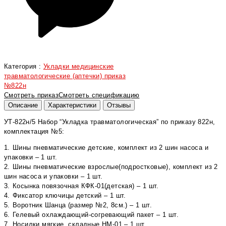
Категория :
Укладки медицинские
травматологические (аптечки) приказ
№822н
Смотреть приказ
Смотреть спецификацию
Описание
Характеристики
Отзывы
УТ-822н/5 Набор “Укладка травматологическая” по приказу 822н,
комплектация №5:
1.⁠ ⁠Шины пневматические детские, комплект из 2 шин насоса и
упаковки – 1 шт.
2.⁠ ⁠Шины пневматические взрослые(подростковые), комплект из 2
шин насоса и упаковки – 1 шт.
3.⁠ ⁠Косынка повязочная КФК-01(детская) – 1 шт.
4.⁠ ⁠Фиксатор ключицы детский – 1 шт.
5.⁠ ⁠Воротник Шанца (размер №2, 8см.) – 1 шт.
6.⁠ ⁠Гелевый охлаждающий-согревающий пакет – 1 шт.
7.⁠ ⁠Носилки мягкие, складные НМ-01 – 1 шт.