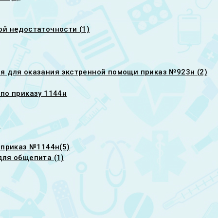
ой недостаточности (1)
я для оказания экстренной помощи приказ №923н (2)
по приказу 1144н
и
 приказ №1144н(5)
для общепита (1)