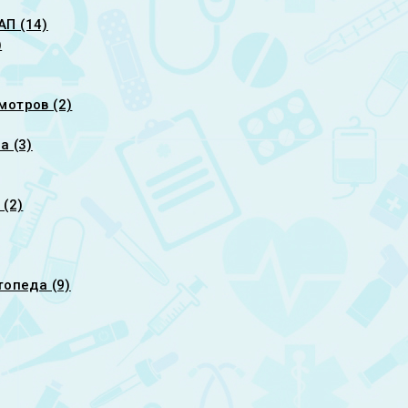
П (14)
)
мотров (2)
а (3)
 (2)
топеда (9)