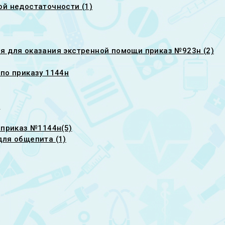
ой недостаточности (1)
я для оказания экстренной помощи приказ №923н (2)
по приказу 1144н
и
 приказ №1144н(5)
для общепита (1)