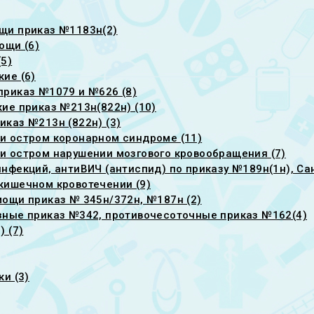
щи приказ №1183н(2)
ощи (6)
5)
ие (6)
риказ №1079 и №626 (8)
ие приказ №213н(822н) (10)
каз №213н (822н) (3)
и остром коронарном синдроме (11)
 остром нарушении мозгового кровообращения (7)
фекций, антиВИЧ (антиспид) по приказу №189н(1н), Сан
кишечном кровотечении (9)
ощи приказ № 345н/372н, №187н (2)
зные приказ №342, противочесоточные приказ №162(4)
 (7)
и (3)