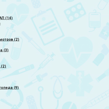
П (14)
)
мотров (2)
а (3)
 (2)
топеда (9)