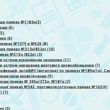
щи приказ №1183н(2)
ощи (6)
5)
ие (6)
риказ №1079 и №626 (8)
ие приказ №213н(822н) (10)
каз №213н (822н) (3)
и остром коронарном синдроме (11)
 остром нарушении мозгового кровообращения (7)
фекций, антиВИЧ (антиспид) по приказу №189н(1н), Сан
кишечном кровотечении (9)
ощи приказ № 345н/372н, №187н (2)
зные приказ №342, противочесоточные приказ №162(4)
 (7)
и (3)