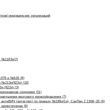
тров) медицинских организаций
 №1183н(2)
079 и №626 (8)
 №213н(822н) (10)
 (822н) (3)
коронарном синдроме (11)
нарушении мозгового кровообращения (7)
антиВИЧ (антиспид) по приказу №189н(1н), СанПин 2.1368−20 (6)
кровотечении (9)