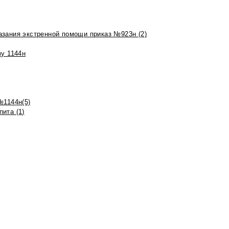
азания экстренной помощи приказ №923н (2)
зу 1144н
№1144н(5)
ита (1)