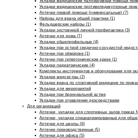
Укладки медицинские паллиативной помощи прик
Укладки медицинские противопедикулезные прик
Аптечки первой помощи (универсальные) (7)
Наборы для врача общей практики (1)
Фельдшерские наборы (1)
Укладки экстренной личной профилактики (3)
Аптечки для дома (7)
Укладки общепрофильные (4)
Укладки при острой сердечно-сосудистой недоста
Аптечки при обмороке (1)
Аптечки при гипертоническом кризе (1)
Укладки педиатрические (4)
Комплекты инструментов и оборудования для ок
Укладки медсестры (2)
Укладки врача по спортивной медицине по прика
Укладки для мероприятий
Укладки при бронхиальной астме
Укладки при отравлении дезсредствами
Для организаций
Аптечки, укладки для спортивных залов приказ 
Аптечки, укладки специализированные для общеп
Аптечки для школы (6)
Аптечки производственные (5)
Аптечки для офиса (5)