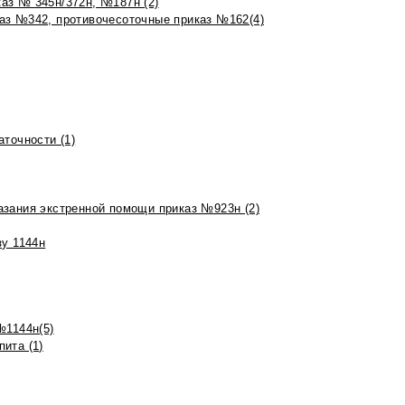
аз № 345н/372н, №187н (2)
аз №342, противочесоточные приказ №162(4)
точности (1)
азания экстренной помощи приказ №923н (2)
зу 1144н
№1144н(5)
ита (1)