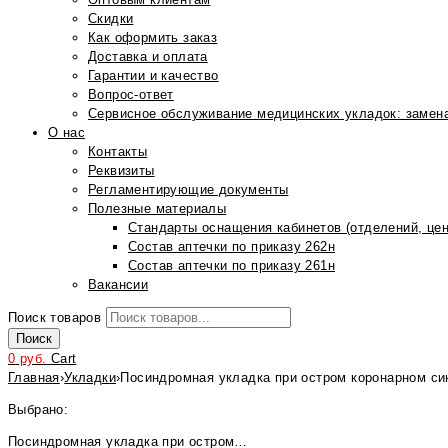
Скидки
Как оформить заказ
Доставка и оплата
Гарантии и качество
Вопрос-ответ
Сервисное обслуживание медицинских укладок: замена
О нас
Контакты
Реквизиты
Регламентирующие документы
Полезные материалы
Стандарты оснащения кабинетов (отделений, цен
Состав аптечки по приказу 262н
Состав аптечки по приказу 261н
Вакансии
Поиск товаров
Поиск
0
руб.
Cart
Главная
›
Укладки
›
Посиндромная укладка при остром коронарном си
Выбрано:
Посиндромная укладка при остром…