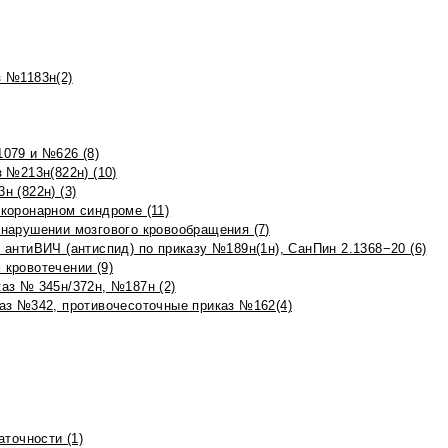
 №1183н(2)
079 и №626 (8)
 №213н(822н) (10)
 (822н) (3)
коронарном синдроме (11)
нарушении мозгового кровообращения (7)
антиВИЧ (антиспид) по приказу №189н(1н), СанПин 2.1368−20 (6)
кровотечении (9)
аз № 345н/372н, №187н (2)
аз №342, противочесоточные приказ №162(4)
точности (1)