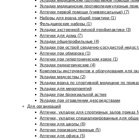
Укладки медицинские паллиативной помощи прик
Укладки медицинские противопедикулезные прик
Аптечки первой помощи (универсальные) (7)
Наборы для врача общей практики (1)
Фельдшерские наборы (1)
Укладки экстренной личной профилактики (3)
Аптечки для дома (7)
Укладки общепрофильные (4)
Укладки при острой сердечно-сосудистой недоста
Аптечки при обмороке (1)
Аптечки при гипертоническом кризе (1)
Укладки педиатрические (4)
Комплекты инструментов и оборудования для ок
Укладки медсестры (2)
Укладки врача по спортивной медицине по прика
Укладки для мероприятий
Укладки при бронхиальной астме
Укладки при отравлении дезсредствами
Для организаций
Аптечки, укладки для спортивных залов приказ 
Аптечки, укладки специализированные для общеп
Аптечки для школы (6)
Аптечки производственные (5)
Аптечки для офиса (5)