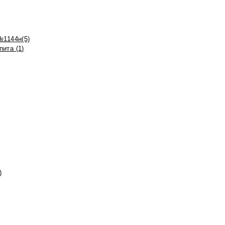
№1144н(5)
ита (1)
)