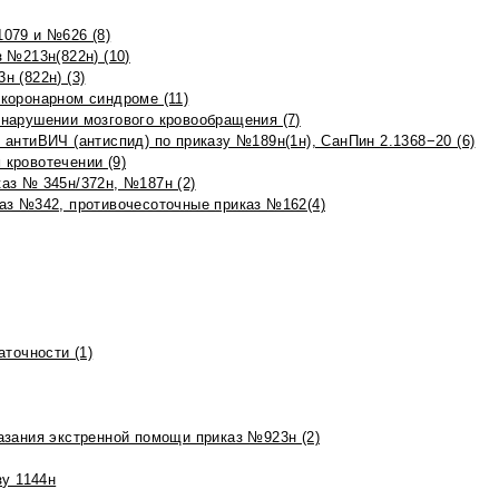
079 и №626 (8)
 №213н(822н) (10)
 (822н) (3)
коронарном синдроме (11)
нарушении мозгового кровообращения (7)
антиВИЧ (антиспид) по приказу №189н(1н), СанПин 2.1368−20 (6)
кровотечении (9)
аз № 345н/372н, №187н (2)
аз №342, противочесоточные приказ №162(4)
точности (1)
азания экстренной помощи приказ №923н (2)
зу 1144н