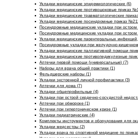
Укладки медицинские эпидемиологические (6)
Укладки медицинские противошоковые приказ №1
Укладки медицинские травматологические приказ
Укладки медицинские посиндромные приказ №213н
Посиндромные медицинские укладки при остром 
Посиндромные медицинские укладки при остром 
Укладки медицинские парентеральных инфекций, 
Посиндромные укладки при желудочно-кишечном 
Укладки медицинские паллиативной помощи прик
Укладки медицинские противопедикулезные прик
Аптечки первой помощи (универсальные) (7)
Наборы для врача общей практики (1)
Фельдшерские наборы (1)
Укладки экстренной личной профилактики (3)
Аптечки для дома (7)
Укладки общепрофильные (4)
Укладки при острой сердечно-сосудистой недоста
Аптечки при обмороке (1)
Аптечки при гипертоническом кризе (1)
Укладки педиатрические (4)
Комплекты инструментов и оборудования для ок
Укладки медсестры (2)
Укладки врача по спортивной медицине по прика