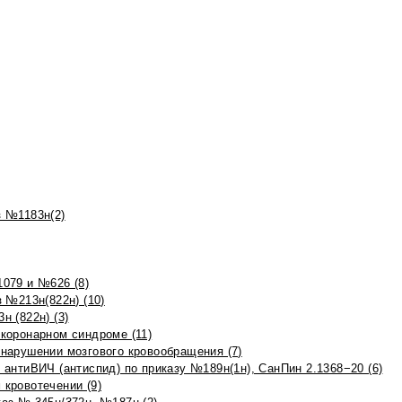
 №1183н(2)
079 и №626 (8)
 №213н(822н) (10)
 (822н) (3)
коронарном синдроме (11)
нарушении мозгового кровообращения (7)
антиВИЧ (антиспид) по приказу №189н(1н), СанПин 2.1368−20 (6)
кровотечении (9)