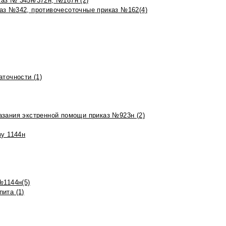
аз № 345н/372н, №187н (2)
аз №342, противочесоточные приказ №162(4)
точности (1)
азания экстренной помощи приказ №923н (2)
зу 1144н
№1144н(5)
ита (1)