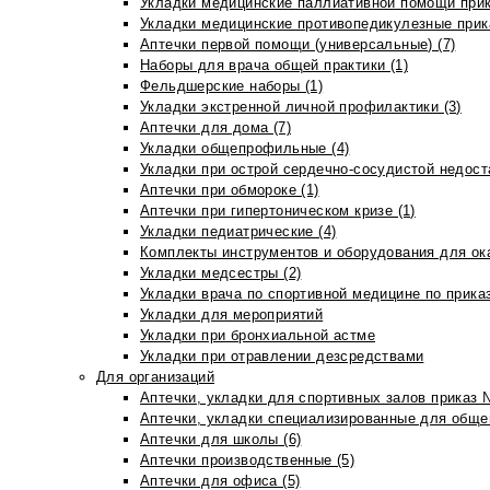
Укладки медицинские паллиативной помощи прик
Укладки медицинские противопедикулезные прик
Аптечки первой помощи (универсальные) (7)
Наборы для врача общей практики (1)
Фельдшерские наборы (1)
Укладки экстренной личной профилактики (3)
Аптечки для дома (7)
Укладки общепрофильные (4)
Укладки при острой сердечно-сосудистой недоста
Аптечки при обмороке (1)
Аптечки при гипертоническом кризе (1)
Укладки педиатрические (4)
Комплекты инструментов и оборудования для ок
Укладки медсестры (2)
Укладки врача по спортивной медицине по прика
Укладки для мероприятий
Укладки при бронхиальной астме
Укладки при отравлении дезсредствами
Для организаций
Аптечки, укладки для спортивных залов приказ 
Аптечки, укладки специализированные для общеп
Аптечки для школы (6)
Аптечки производственные (5)
Аптечки для офиса (5)