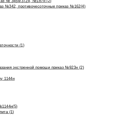
аз № 345н/372н, №187н (2)
аз №342, противочесоточные приказ №162(4)
точности (1)
азания экстренной помощи приказ №923н (2)
зу 1144н
№1144н(5)
ита (1)