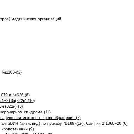
тров) медицинских организаций
 №1183н(2)
079 и №626 (8)
 №213н(822н) (10)
 (822н) (3)
коронарном синдроме (11)
нарушении мозгового кровообращения (7)
антиВИЧ (антиспид) по приказу №189н(1н), СанПин 2.1368−20 (6)
кровотечении (9)