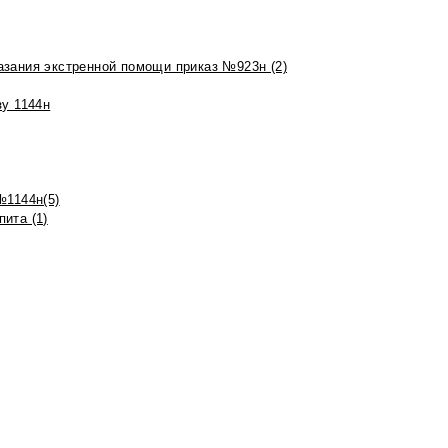
азания экстренной помощи приказ №923н (2)
зу 1144н
№1144н(5)
ита (1)