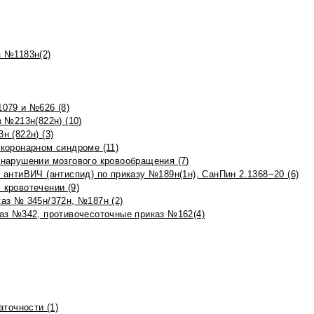
 №1183н(2)
079 и №626 (8)
 №213н(822н) (10)
 (822н) (3)
коронарном синдроме (11)
нарушении мозгового кровообращения (7)
антиВИЧ (антиспид) по приказу №189н(1н), СанПин 2.1368−20 (6)
кровотечении (9)
аз № 345н/372н, №187н (2)
аз №342, противочесоточные приказ №162(4)
точности (1)